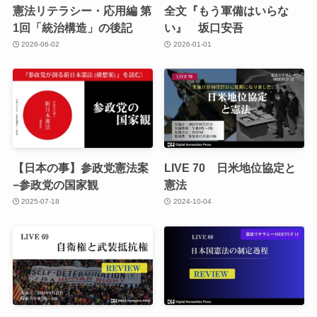
憲法リテラシー・応用編 第
全文『もう軍備はいらな
1回「統治構造」の後記
い』 坂口安吾
2026-06-02
2026-01-01
【日本の事】参政党憲法案
LIVE 70 日米地位協定と
−参政党の国家観
憲法
2025-07-18
2024-10-04