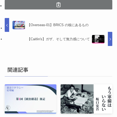
【Overseas-01】BRICS の核にあるもの
【Caitlin's】ガザ、そして無力感について
関連記事