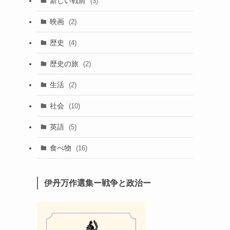
新しい戦前
(3)
映画
(2)
歴史
(4)
歴史の旅
(2)
生活
(2)
社会
(10)
英語
(5)
食べ物
(16)
伊丹万作選集ー戦争と政治ー