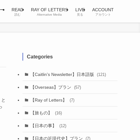
ー
READ
RAY OF LETTERS
LIVE
ACCOUNT
読む
Alternative Media
見る
アカウント
Categories
【Caitlin's Newsletter】日本語版
(121)
【Overseas】プラン
(57)
【Ray of Letters】
』と
(7)
っ
【旅もの】
(16)
【日本の事】
(12)
【日本の近現代史】プラン
(7)