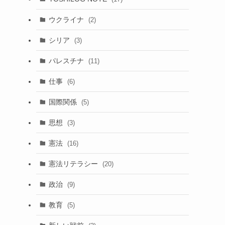
ウクライナ
(2)
シリア
(3)
パレスチナ
(11)
仕事
(6)
国際関係
(5)
思想
(3)
憲法
(16)
憲法リテラシー
(20)
政治
(9)
教育
(5)