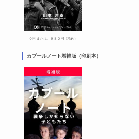
０円 または、９８０円（税込）
カブールノート増補版（印刷本）