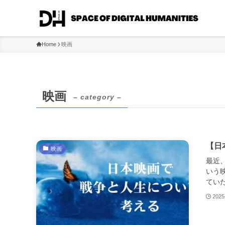
Home
映画
映画
– category –
【日
映画
最近、1
いう
ていた
2025