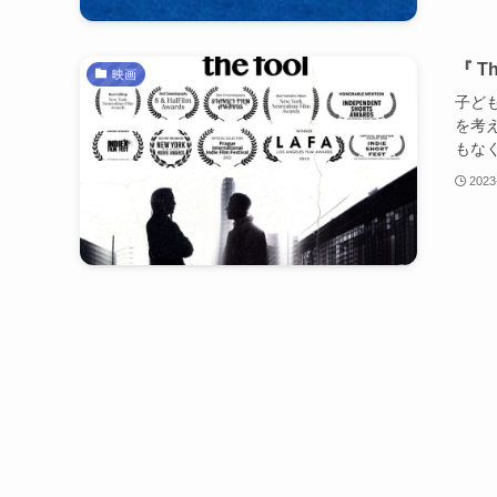
『 T
映画
子ど
を考
もなく
2023