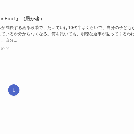
he Fool 』（愚か者）
もが成長するある段階で、たいていは10代半ばくらいで、自分の子ども
えているか分からなくなる。何を訊いても、明瞭な返事が返ってくるわ
、自分...
-09-02
1