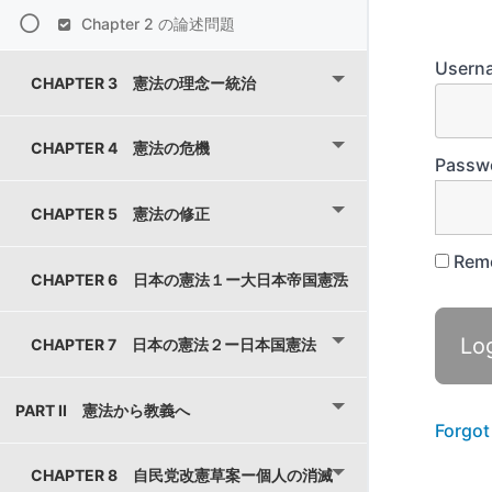
Chapter 2 の論述問題
Usern
CHAPTER 3 憲法の理念ー統治
CHAPTER 4 憲法の危機
Passw
CHAPTER 5 憲法の修正
Rem
CHAPTER 6 日本の憲法１ー大日本帝国憲法
CHAPTER 7 日本の憲法２ー日本国憲法
PART II 憲法から教義へ
Forgot
CHAPTER 8 自民党改憲草案ー個人の消滅