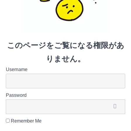
とは何か
LESSON
3 のクイ
ズ
このページをご覧になる権限があ
LESSON
4 個人
の消滅と
りません。
家族の導
入
Username
LESSON
4 のクイ
ズ
Password
LESSON
5 集団
的自衛権
Remember Me
LESSON