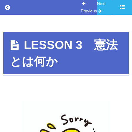
Next
ト
Return to course: 憲法リテラシー Season 3
Previous
LESSON
憲法リ
1 改憲
テラシ
の現実性
ー
LESSON 3 憲法
Season
LESSON
3
1 のクイ
とは何か
ズ
LESSON
2 自民
党の改憲
戦略
LESSON
2 のクイ
ズ
LESSON
3 憲法