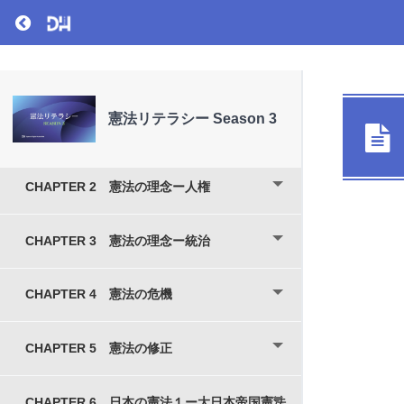
Return to course: 憲法リテラシー Season 3
CHAPTER 0 ダイジェスト
PART I 人類の物語
憲法リテラシー Season 3
CHAPTER 1 憲法の歴史
CHAPTER 2 憲法の理念ー人権
CHAPTER 3 憲法の理念ー統治
CHAPTER 4 憲法の危機
CHAPTER 5 憲法の修正
CHAPTER 6 日本の憲法１ー大日本帝国憲法